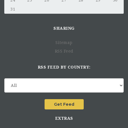
24
25
26
27
28
29
30
31
SHARING
Sitemap
RSS Feed
RSS FEED BY COUNTRY:
EXTRAS