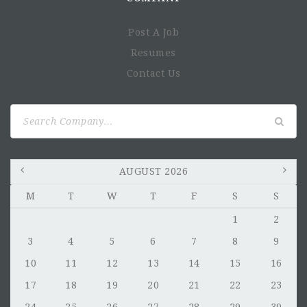
Le renforcement des capacités des autorités de contrôle
pour améliorer le suivi réglementaire.
Post A Job
La création d’un environnement favorable où les
Resumes
acteurs privés peuvent produire des aliments fortifiés
Contact Us
sûrs, abordables et conformes.
L’orientation des décisions des autorités, d’adapter les
interventions et d’améliorer les politiques nationales.
Search
La compréhension et l’acceptabilité des produits
for:
fortifiés au niveau des consommateurs.
AUGUST 2026
M
T
W
T
F
S
S
1
2
3
4
5
6
7
8
9
10
11
12
13
14
15
16
17
18
19
20
21
22
23