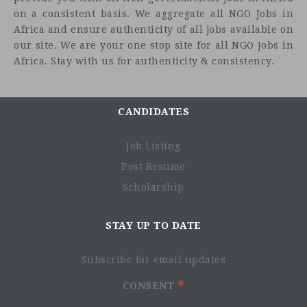
on a consistent basis. We aggregate all NGO Jobs in
Africa and ensure authenticity of all jobs available on
our site. We are your one stop site for all NGO Jobs in
Africa. Stay with us for authenticity & consistency.
CANDIDATES
Job Listing
Post Resume
Scholarship
STAY UP TO DATE
Préserver les ressources en eau de la ZIP ;
Appuyer la mise en œuvre du Plan de Gestion de la
Subscribe for email updates
Biodiversité
Interdire le travail des enfants sur les sites des
CONSENT
travaux ;