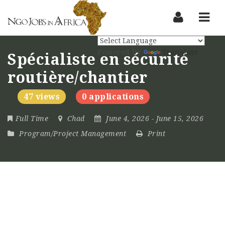
Nav
Powered by
Translate
Spécialiste en sécurité
routière/chantier
47 views
0 applications
Full Time
Chad
June 4, 2026
- June 15, 2026
Program/Project Management
Print