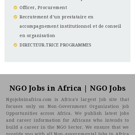
Officer, Procurement
Recrutement d’un prestataire en
accompagnement institutionnel et de conseil
en organisation
DIRECTEUR.TRICE PROGRAMMES
Chad
CF
3201
Abc road
NGO Jobs in Africa | NGO Jobs
Ngojobsinafrica.com is Africa’s largest Job site that
focuses only on Non-Government Organization job
Opportunities across Africa. We publish latest jobs
and career information for Africans who intends to
build a career in the NGO Sector. We ensure that we
provide you with all Non-governmental Jobs in Africa