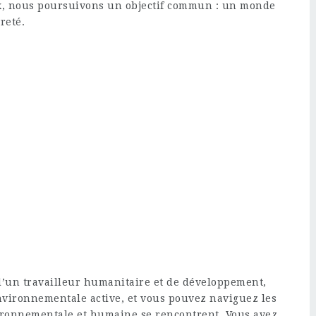
ux, nous poursuivons un objectif commun : un monde
reté.
d’un travailleur humanitaire et de développement,
vironnementale active, et vous pouvez naviguez les
vironnementale et humaine se rencontrent. Vous avez