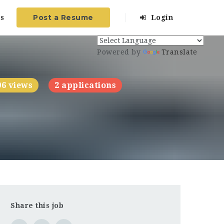
Post a Resume
s
Login
Powered by
Translate
06 views
2 applications
Share this job