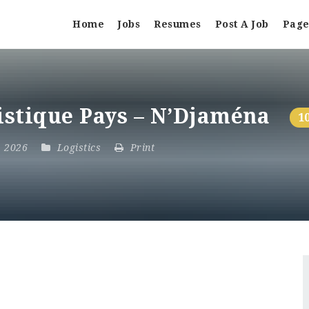
Home
Jobs
Resumes
Post A Job
Page
gistique Pays – N’Djaména
1
3, 2026
Logistics
Print