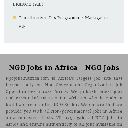
FRANCE (SIF)
Coordinateur Des Programmes Madagascar
H/F
N'djamena
CF
3201
Abc road
NGO Jobs in Africa | NGO Jobs
Ngojobsinafrica.com is Africa’s largest Job site that
focuses only on Non-Government Organization job
Opportunities across Africa. We publish latest jobs
and career information for Africans who intends to
build a career in the NGO Sector. We ensure that we
provide you with all Non-governmental Jobs in Africa
on a consistent basis. We aggregate all NGO Jobs in
Africa and ensure authenticity of all jobs available on