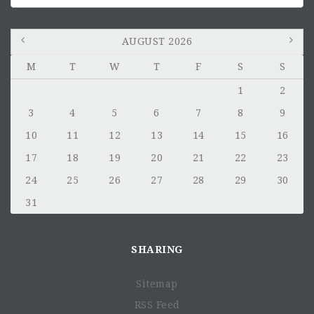
Billets d’avion A/R / lieu de mission au domicile - prise
en charge par le SIF à 6 et 12 mois.
AUGUST 2026
M
T
W
T
F
S
S
1
2
3
4
5
6
7
8
9
10
11
12
13
14
15
16
17
18
19
20
21
22
23
24
25
26
27
28
29
30
31
SHARING
Sitemap
RSS Feed