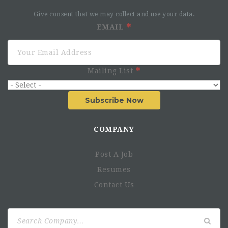
Compétences managériales et rédactionnelles, très
bonnes capacités d’analyse de contexte (gestion de la
Give consent that we may collect and use your data.
sécurité, contexte humanitaire…) ;
EMAIL
Maîtrise des outils de gestion de cycle de projet ;
Capacité à travailler aussi bien dans l’urgence que sur
des dossiers de fonds ;
Mailing List
Rigueur, professionnalisme et réactivité surtout en
contextes d'urgence ;
Français courant indispensable.
Subscribe Now
Conditions :
COMPANY
CDD d’usage, 6 mois, temps plein, renouvelable ;
Post A Job
Date de début de contrat : ASAP ;
Rémunération selon profil ;
Resumes
Per diem, Guest House ;
Contact Us
Assurance maladie - Prise en charge à 60% par le SIF ;
Assurance rapatriement - Prise en charge à 100% par
Search
le SIF ;
for:
Indemnité de break durant les break à 3 et 9 mois ;