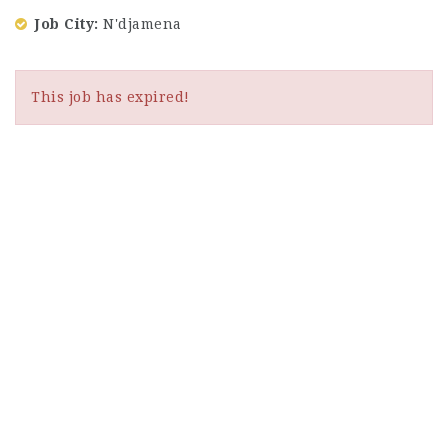
Job City
N'djamena
This job has expired!