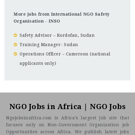
More jobs from International NGO Safety
Organisation - INSO
Safety Advisor – Kordofan, Sudan
Training Manager- Sudan
Operations Officer – Cameroon (national
applicants only)
Democratic Republic of the Congo
CF
3201
Abc road
Contexte de l’organisation
NGO Jobs in Africa | NGO Jobs
Ngojobsinafrica.com is Africa’s largest Job site that
focuses only on Non-Government Organization job
Opportunities across Africa. We publish latest jobs