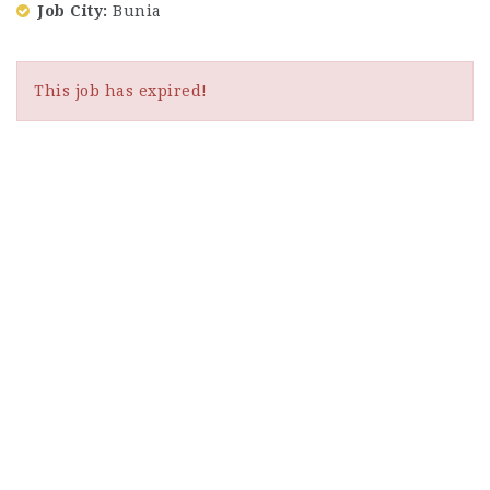
Job City
Bunia
This job has expired!