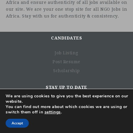
Africa and ensure authenticity of all jobs available on
our site. We are your one stop site for all NGO Jobs in
Africa. Stay with us for authenticity & consistency.
CANDIDATES
Job Listing
Post Resume
La mission
Scholarship
STAY UP TO DATE
We are using cookies to give you the best experience on our
website.
Subscribe for email updates
You can find out more about which cookies we are using or
switch them off in
settings
.
CONSENT
Accept
I GIVE NGO JOBS IN AFRICA PERMISSION TO COLLECT