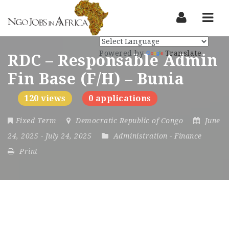
Nav
Powered by
Translate
RDC – Responsable Admin
Fin Base (F/H) – Bunia
120 views
0 applications
Fixed Term
Democratic Republic of Congo
June
24, 2025
- July 24, 2025
Administration
-
Finance
Print