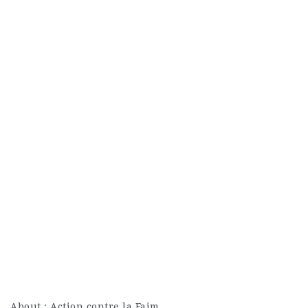
About : Action contre la Faim