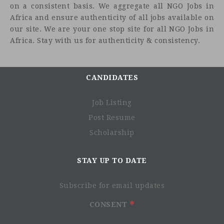
on a consistent basis. We aggregate all NGO Jobs in
Africa and ensure authenticity of all jobs available on
our site. We are your one stop site for all NGO Jobs in
Africa. Stay with us for authenticity & consistency.
CANDIDATES
Job Listing
Post Resume
Scholarship
STAY UP TO DATE
Subscribe for email updates
CONSENT