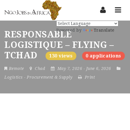
Nav
Powered by
Translate
RESPONSABLE
LOGISTIQUE – FLYING –
TCHAD
130 views
0 applications
Remote
Chad
May 7, 2026
- June 6, 2026
Logistics
-
Procurement & Supply
Print