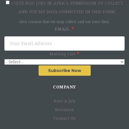
I GIVE NGO JOBS IN AFRICA PERMISSION TO COLLECT
AND USE MY DATA SUBMITTED IN THIS FORM.
Give consent that we may collect and use your data.
EMAIL
Mailing List
Subscribe Now
COMPANY
Post A Job
Resumes
Contact Us