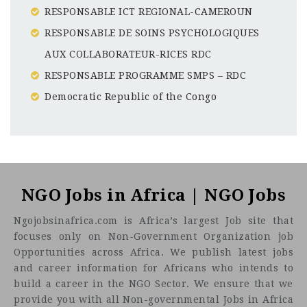
RESPONSABLE ICT REGIONAL-CAMEROUN
RESPONSABLE DE SOINS PSYCHOLOGIQUES
AUX COLLABORATEUR-RICES RDC
RESPONSABLE PROGRAMME SMPS – RDC
Democratic Republic of the Congo
Chad
CF
3201
Abc road
NGO Jobs in Africa | NGO Jobs
Ngojobsinafrica.com is Africa’s largest Job site that
focuses only on Non-Government Organization job
Opportunities across Africa. We publish latest jobs
and career information for Africans who intends to
build a career in the NGO Sector. We ensure that we
provide you with all Non-governmental Jobs in Africa